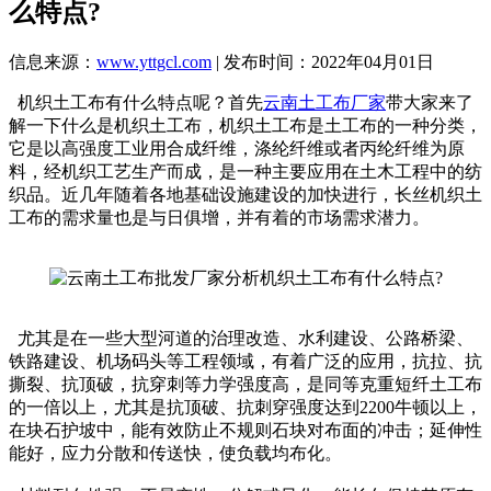
么特点?
信息来源：
www.yttgcl.com
| 发布时间：2022年04月01日
机织土工布有什么特点呢？首先
云南土工布厂家
带大家来了
解一下什么是机织土工布，机织土工布是土工布的一种分类，
它是以高强度工业用合成纤维，涤纶纤维或者丙纶纤维为原
料，经机织工艺生产而成，是一种主要应用在土木工程中的纺
织品。近几年随着各地基础设施建设的加快进行，长丝机织土
工布的需求量也是与日俱增，并有着的市场需求潜力。
尤其是在一些大型河道的治理改造、水利建设、公路桥梁、
铁路建设、机场码头等工程领域，有着广泛的应用，抗拉、抗
撕裂、抗顶破，抗穿刺等力学强度高，是同等克重短纤土工布
的一倍以上，尤其是抗顶破、抗刺穿强度达到2200牛顿以上，
在块石护坡中，能有效防止不规则石块对布面的冲击；延伸性
能好，应力分散和传送快，使负载均布化。