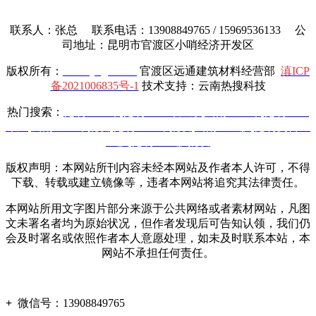
联系人：张总 联系电话：13908849765 / 15969536133 公
司地址：昆明市官渡区小哨经济开发区
版权所有：
www.yttgcl.com
官渡区远通建筑材料经营部
滇ICP
备2021006835号-1
技术支持：云南热搜科技
热门搜索：
昆明土工布
,
昆明土工布厂家
,
云南土工布
,
昆明土工
布厂
,
云南土工布批发
,
昆明土工布批发
,
云南土工膜
,
昆明复合土
工膜
,
昆明土工膜批发
版权声明：本网站所刊内容未经本网站及作者本人许可，不得
下载、转载或建立镜像等，违者本网站将追究其法律责任。
本网站所用文字图片部分来源于公共网络或者素材网站，凡图
文未署名者均为原始状况，但作者发现后可告知认领，我们仍
会及时署名或依照作者本人意愿处理，如未及时联系本站，本
网站不承担任何责任。
+
微信号：
13908849765