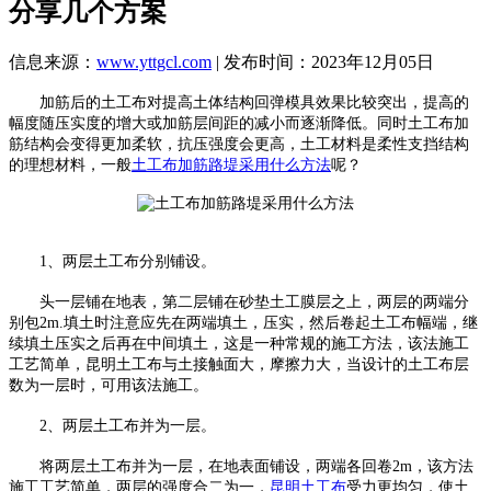
分享几个方案
信息来源：
www.yttgcl.com
| 发布时间：2023年12月05日
加筋后的土工布对提高土体结构回弹模具效果比较突出，提高的
幅度随压实度的增大或加筋层间距的减小而逐渐降低。同时土工布加
筋结构会变得更加柔软，抗压强度会更高，土工材料是柔性支挡结构
的理想材料，一般
土工布加筋路堤采用什么方法
呢？
1、两层土工布分别铺设。
头一层铺在地表，第二层铺在砂垫土工膜层之上，两层的两端分
别包2m.填土时注意应先在两端填土，压实，然后卷起土工布幅端，继
续填土压实之后再在中间填土，这是一种常规的施工方法，该法施工
工艺简单，昆明土工布与土接触面大，摩擦力大，当设计的土工布层
数为一层时，可用该法施工。
2、两层土工布并为一层。
将两层土工布并为一层，在地表面铺设，两端各回卷2m，该方法
施工工艺简单，两层的强度合二为一，
昆明土工布
受力更均匀，使土