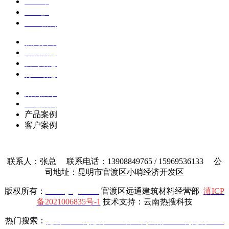
土工布
土工膜
土工格栅
新闻资讯
最新动态
公司动态
行业动态
案例展示
工程案例
产品案例
客户案例
联系人：张总 联系电话：13908849765 / 15969536133 公
司地址：昆明市官渡区小哨经济开发区
版权所有：
www.yttgcl.com
官渡区远通建筑材料经营部
滇ICP
备2021006835号-1
技术支持：云南热搜科技
热门搜索：
昆明土工布
,
昆明土工布厂家
,
云南土工布
,
昆明土工