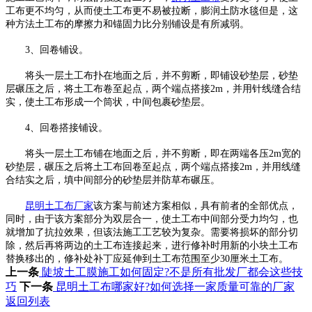
工布更不均匀，从而使土工布更不易被拉断，膨润土防水毯但是，这
种方法土工布的摩擦力和锚固力比分别铺设是有所减弱。
3、回卷铺设。
将头一层土工布扑在地面之后，并不剪断，即铺设砂垫层，砂垫
层碾压之后，将土工布卷至起点，两个端点搭接2m，并用针线缝合结
实，使土工布形成一个筒状，中间包裹砂垫层。
4、回卷搭接铺设。
将头一层土工布铺在地面之后，并不剪断，即在两端各压2m宽的
砂垫层，碾压之后将土工布回卷至起点，两个端点搭接2m，并用线缝
合结实之后，填中间部分的砂垫层并防草布碾压。
昆明土工布厂家
该方案与前述方案相似，具有前者的全部优点，
同时，由于该方案部分为双层合一，使土工布中间部分受力均匀，也
就增加了抗拉效果，但该法施工工艺较为复杂。需要将损坏的部分切
除，然后再将两边的土工布连接起来，进行修补时用新的小块土工布
替换移出的，修补处补丁应延伸到土工布范围至少30厘米土工布。
上一条
陡坡土工膜施工如何固定?不是所有批发厂都会这些技
巧
下一条
昆明土工布哪家好?如何选择一家质量可靠的厂家
返回列表