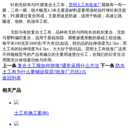
针刺无纺布与PE膜复合土工布，
昆明土工布批发厂
规格有一布一
膜，二布一膜，很大幅宽4.2米主要原材料是要用涤纶短纤维针刺无纺
布，PE膜通过复合而成，主要用途是防渗，适用于铁路，高速公路、
隧道、地铁、机场等工程。
无纺与有纺复合土工布，品种有无纺与丙纶长丝机织复合，无纺
与塑料编织复合，适用于基础加固，调整渗透系数的基础工程设施。
每平米100克至1000克/平方米]比如说，纺织品的拉伸强度为2.5kn，而
土工布的拉伸强度为4.5kn，大大好于纺织品。昆明土工布批发厂这类
不同规格型号的产品有确立的主要用途责任分工，在我们的日常生活
周围充分体现着功效与作用。
上一条
复合土工膜如何拼接?通常采用什么方法
下一条
防水
土工布为什么要铺设双层?批发厂总结2点
返回列表
相关产品
土工布施工案例1