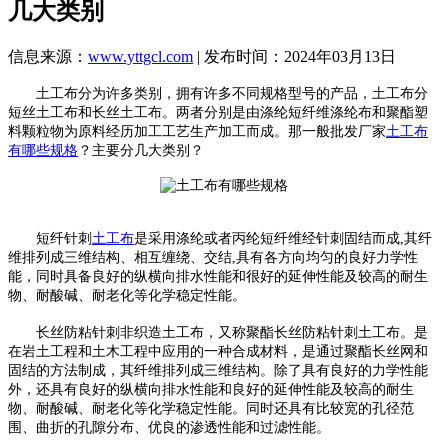
几大类别
信息来源：
www.yttgcl.com
| 发布时间：2024年03月13日
土工布分为许多类别，拥有许多不同规格型号的产品，土工布分
短丝土工布和长丝土工布。两者分别是由涤纶短纤维涤纶布和聚酯塑
料颗粒物为原料经历加工工艺生产加工而成。那一般批发厂家
土工布
有哪些规格
？主要分几大类别？
短纤针刺
土工布
是采用涤纶或者丙纶短纤维经针刺固结而成,其纤
维排列成三维结构、相互缠绕、交结,具有各方向均匀的良好力学性
能，同时具备良好的纵横向排水性能和很好的延伸性能及较高的耐生
物、耐酸碱、耐老化等化学稳定性能。
长丝防粘针刺非织造土工布，又称聚酯长丝防粘针刺土工布。是
在岩土工程和土木工程中应用的一种合成材料，是通过聚酯长丝网和
固结的方法制成，其纤维排列成三维结构。除了具有良好的力学性能
外，还具有良好的纵横向排水性能和良好的延伸性能及较高的耐生
物、耐酸碱、耐老化等化学稳定性能。同时还具有比较宽的孔径范
围、曲折的孔隙分布、优良的渗透性能和过滤性能。