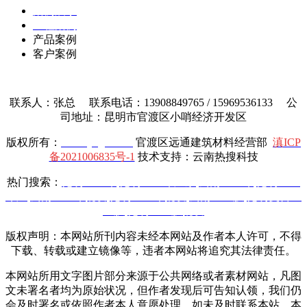
案例展示
工程案例
产品案例
客户案例
联系人：张总 联系电话：13908849765 / 15969536133 公
司地址：昆明市官渡区小哨经济开发区
版权所有：
www.yttgcl.com
官渡区远通建筑材料经营部
滇ICP
备2021006835号-1
技术支持：云南热搜科技
热门搜索：
昆明土工布
,
昆明土工布厂家
,
云南土工布
,
昆明土工
布厂
,
云南土工布批发
,
昆明土工布批发
,
云南土工膜
,
昆明复合土
工膜
,
昆明土工膜批发
版权声明：本网站所刊内容未经本网站及作者本人许可，不得
下载、转载或建立镜像等，违者本网站将追究其法律责任。
本网站所用文字图片部分来源于公共网络或者素材网站，凡图
文未署名者均为原始状况，但作者发现后可告知认领，我们仍
会及时署名或依照作者本人意愿处理，如未及时联系本站，本