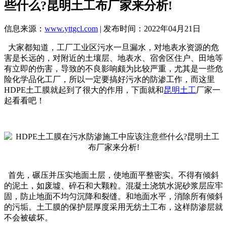
些什么?昆明土工布厂家来分析!
信息来源：
www.yttgcl.com
| 发布时间：2022年04月21日
大家都知道，工厂工业区污水一旦漏水，对地表水资源的危
害是长远的，对附近的土壤层、地表水、宿舍区住户、田地等
有立即的伤害，导致的不良影响颇为比较严重，尤其是一些危
险化学品化工厂，所以一定要搞好污水的防渗工作，而这里
HDPE土工膜就起到了很大的作用，下面就和
昆明土工
厂家一
起看看吧！
首先，碾压并压实地面土层，使地面平整密实。不得有倾斜
的泥土，如废墟、碎石和大颗粒。混凝土浇筑水泥砂浆层应牢
固，防止地面不均匀沉降和裂缝。和地面水平，消除所有倾斜
的污垢。土工膜的保护层厚度采用无纺土工布，这样防渗层就
不会被破坏。