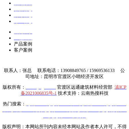
新闻资讯
最新动态
公司动态
行业动态
案例展示
工程案例
产品案例
客户案例
联系人：张总 联系电话：13908849765 / 15969536133 公
司地址：昆明市官渡区小哨经济开发区
版权所有：
www.yttgcl.com
官渡区远通建筑材料经营部
滇ICP
备2021006835号-1
技术支持：云南热搜科技
热门搜索：
昆明土工布
,
昆明土工布厂家
,
云南土工布
,
昆明土工
布厂
,
云南土工布批发
,
昆明土工布批发
,
云南土工膜
,
昆明复合土
工膜
,
昆明土工膜批发
版权声明：本网站所刊内容未经本网站及作者本人许可，不得