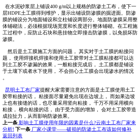
在水泥砂浆层上铺设400 g/m以上规格的防渗土工布，使下一
层HDPE土工膜得到维护，显示出铺设防渗膜的掘进面。防渗
膜的铺设分为地面铺设和立柱铺设两部分。地面防渗膜采用整
体铺砌法，必须根据现场宽度和长度进行整体铺砌。在工程施
工过程中，应防止石块和悬挂物立即撞击防渗膜，以免损坏防
渗膜。
然后是土工膜施工方面的问题， 其实对于土工膜的粘接问
题， 使用焊接机焊接和使用土工胶带对土工膜粘接都可以达
到土工胶不渗漏的效果，一般粘接完成后， 土工膜都是铺设
于土壤下或者水下使用， 不会担心土工膜会出现渗水的情况
。
昆明土工布厂家
提醒大家需要注意的方面是土工膜使用土工
胶带粘接的话， 粘接面尽量避免出现在边坡上， 而如果边坡
上也有接缝的话，也尽量采用竖向粘接， 千万不用采用横向
粘接， 横向粘接的话， 由于受力面的增加， 会对土工胶带造
成拉扯力，从而影响防渗效果。
上一条
影响土工膜使用年限的因素是什么?云南土工布厂家来
分析!
下一条
厂家小课堂——破损的防渗土工布该如何修补
返回列表