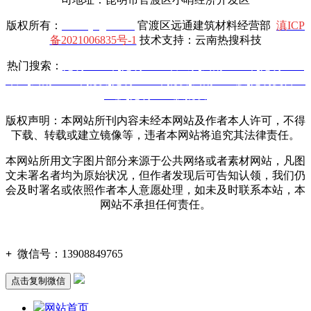
版权所有：
www.yttgcl.com
官渡区远通建筑材料经营部
滇ICP
备2021006835号-1
技术支持：云南热搜科技
热门搜索：
昆明土工布
,
昆明土工布厂家
,
云南土工布
,
昆明土工
布厂
,
云南土工布批发
,
昆明土工布批发
,
云南土工膜
,
昆明复合土
工膜
,
昆明土工膜批发
版权声明：本网站所刊内容未经本网站及作者本人许可，不得
下载、转载或建立镜像等，违者本网站将追究其法律责任。
本网站所用文字图片部分来源于公共网络或者素材网站，凡图
文未署名者均为原始状况，但作者发现后可告知认领，我们仍
会及时署名或依照作者本人意愿处理，如未及时联系本站，本
网站不承担任何责任。
+
微信号：
13908849765
点击复制微信
网站首页