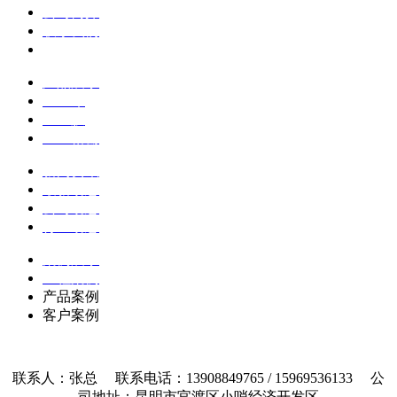
公司简介
联系我们
企业文化
产品展示
土工布
土工膜
土工格栅
新闻资讯
最新动态
公司动态
行业动态
案例展示
工程案例
产品案例
客户案例
联系人：张总 联系电话：13908849765 / 15969536133 公
司地址：昆明市官渡区小哨经济开发区