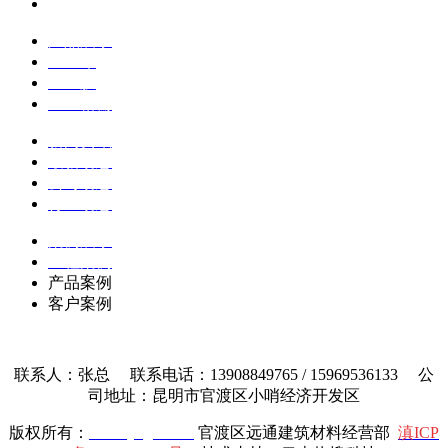
企业文化
产品展示
土工布
土工膜
土工格栅
新闻资讯
最新动态
公司动态
行业动态
案例展示
工程案例
产品案例
客户案例
联系人：张总 联系电话：13908849765 / 15969536133 公
司地址：昆明市官渡区小哨经济开发区
版权所有：
www.yttgcl.com
官渡区远通建筑材料经营部
滇ICP