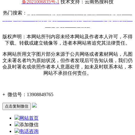
备2021006835号-1
技术支持：云南热搜科技
热门搜索：
昆明土工布
,
昆明土工布厂家
,
云南土工布
,
昆明土工
布厂
,
云南土工布批发
,
昆明土工布批发
,
云南土工膜
,
昆明复合土
工膜
,
昆明土工膜批发
版权声明：本网站所刊内容未经本网站及作者本人许可，不得
下载、转载或建立镜像等，违者本网站将追究其法律责任。
本网站所用文字图片部分来源于公共网络或者素材网站，凡图
文未署名者均为原始状况，但作者发现后可告知认领，我们仍
会及时署名或依照作者本人意愿处理，如未及时联系本站，本
网站不承担任何责任。
+
微信号：
13908849765
点击复制微信
网站首页
添加微信
电话咨询