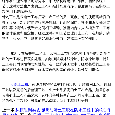
纤维在气流作用下均匀分布，形成结构稳定的纤维网。相比传统工
艺，这种方法生产出的土工布纤维排列更有序，强度更高，在实际工
程应用中表现更优。
针刺工艺是云南土工布厂家生产工艺的又一亮点。他们使用高精度的
针刺设备，对纤维网进行有序针刺。针刺的深度、频率和密度都经过
精计算和调试，使纤维之间相互缠绕、紧密结合，大大增强了土工布
的整体强度和稳定性。经过这种针刺工艺处理的土工布，在加筋、防
护等工程应用中，能够更好地承受外力，发挥其应有的作用。
此外，在后整理工艺上，云南土工布厂家也有独特举措。对生产
出的土工布进行表面处理，如添加抗紫外线涂层、防水涂层等，提升
土工布的耐候性和防水性能。在一些户外工程中，经后整理的土工布
能够更好地抵御阳光、雨水等自然因素的侵蚀，延长使用寿命。
云南土工布
厂家通过独特的原材料预处理、纤维成网工艺、针刺
工艺以及完善的后整理工艺，生产出品质
高
的土工布产品。如果你在
云南有土工布产品需求，选择具备独特生产工艺的云南土工布厂家，
将为你的工程提供可靠的产品保障，助力工程顺利进行。
上一条
从原理到实战!昆明防渗土工膜在防水工程中的核心作