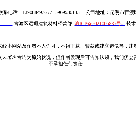
电话：13908849765 / 15969536133 公司地址：昆明市
cl.com
官渡区远通建筑材料经营部
滇ICP备2021006835号-1
技术
云南土工布
,
昆明土工布厂
,
云南土工布批发
,
昆明土工布批发
,
云南
未经本网站及作者本人许可，不得下载、转载或建立镜像等，违
文未署名者均为原始状况，但作者发现后可告知认领，我们仍会
不承担任何责任。