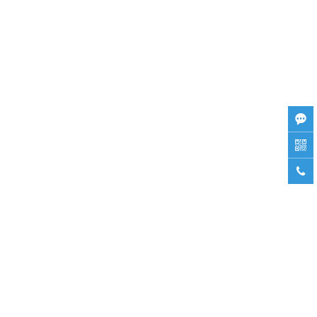


