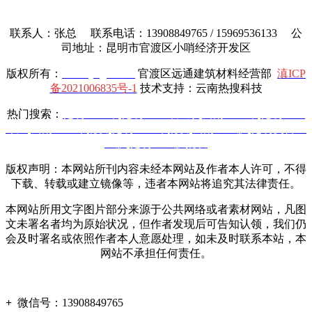
联系人：张总 联系电话：13908849765 / 15969536133 公
司地址：昆明市官渡区小哨经济开发区
版权所有：
www.yttgcl.com
官渡区远通建筑材料经营部
滇ICP
备2021006835号-1
技术支持：云南热搜科技
热门搜索：
昆明土工布
,
昆明土工布厂家
,
云南土工布
,
昆明土工
布厂
,
云南土工布批发
,
昆明土工布批发
,
云南土工膜
,
昆明复合土
工膜
,
昆明土工膜批发
版权声明：本网站所刊内容未经本网站及作者本人许可，不得
下载、转载或建立镜像等，违者本网站将追究其法律责任。
本网站所用文字图片部分来源于公共网络或者素材网站，凡图
文未署名者均为原始状况，但作者发现后可告知认领，我们仍
会及时署名或依照作者本人意愿处理，如未及时联系本站，本
网站不承担任何责任。
+
微信号：
13908849765