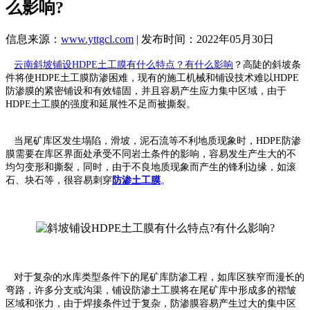
么影响?
信息来源：
www.yttgcl.com
| 发布时间：2022年05月30日
云南斜坡铺设HDPE土工膜有什么特点？有什么影响
？高陡的斜坡条
件将使HDPE土工膜防渗困难，现有的施工机械和铺设技术难以HDPE
防渗膜的紧密铺设和有效锚固，并且容易产生应力集中区域，由于
HDPE土工膜的强度和延展性不足而被撕裂。
当尾矿库区发生塌陷，滑坡，泥石流等不利地质现象时，HDPE防渗
膜需要在库区界面处承受不同岩土条件的影响，容易发生产生大的不
均匀变形和撕裂，同时，由于不良地质现象而产生的锋利边缘，如滚
石、块石等，很容易刺穿
防渗土工膜
。
对于复杂的水库类型条件下的尾矿库防渗工程，如库区狭窄而漫长的
弯路，许多分支或沟渠，铺设防渗土工膜将在尾矿库中形成多的褶皱
区域和张力，由于焊接条件过于复杂，防渗膜容易产生过大的集中区