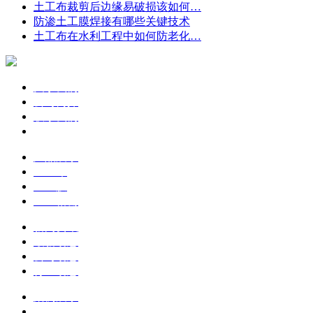
土工布裁剪后边缘易破损该如何…
防渗土工膜焊接有哪些关键技术
土工布在水利工程中如何防老化…
关于我们
公司简介
联系我们
企业文化
产品展示
土工布
土工膜
土工格栅
新闻资讯
最新动态
公司动态
行业动态
案例展示
工程案例