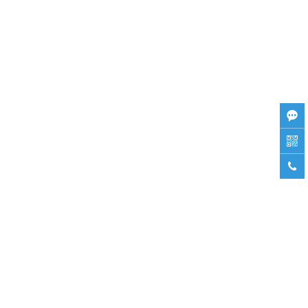


