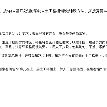
放样)→基底处理(清净)→土工格栅铺设(铺设方法、搭接宽度)
压实度达到设计要求，表面严禁有碎石、块石等坚硬凸出物。
直于线路方向铺设，搭接符合设计图纸要求，联结牢固，在受力方向联
皱、重叠，注意绷紧格栅使其受力，用人工拉紧，使其均匀、平整、紧贴
原则对称进行，严禁先填路堤中部。填料不允许直接卸在土工格栅上，必
卷回包2m绑扎在上一层土工格栅上，并人工修整锚固，在翻卷端外侧