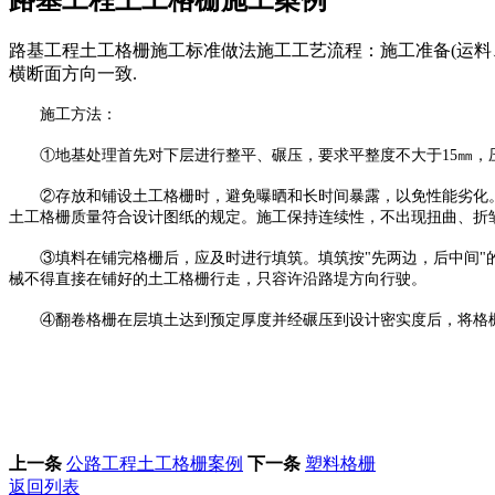
路基工程土工格栅施工标准做法施工工艺流程：施工准备(运料、
横断面方向一致.
施工方法：
①地基处理首先对下层进行整平、碾压，要求平整度不大于15㎜，
②存放和铺设土工格栅时，避免曝晒和长时间暴露，以免性能劣化。垂
土工格栅质量符合设计图纸的规定。施工保持连续性，不出现扭曲、折
③填料在铺完格栅后，应及时进行填筑。填筑按"先两边，后中间"的
械不得直接在铺好的土工格栅行走，只容许沿路堤方向行驶。
④翻卷格栅在层填土达到预定厚度并经碾压到设计密实度后，将格栅翻
上一条
公路工程土工格栅案例
下一条
塑料格栅
返回列表