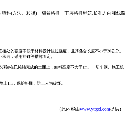
→填料(方法、粒径)→翻卷格栅→下层格栅铺筑.长孔方向和线路
接处的强度不低于材料设计抗拉强度，且其叠合长度不小于20公分。
下承面，采用插钉等措施固定。
须卸在已摊铺完成的土面上，卸料高度不大于1m。一切车辆、施工机
培土1m，保护格栅，防止人为破坏。
（此内容由
www.yttgcl.com
提供）