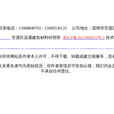
电话：13908849765 / 15969536133 公司地址：昆明市
cl.com
官渡区远通建筑材料经营部
滇ICP备2021006835号-1
技术
云南土工布
,
昆明土工布厂
,
云南土工布批发
,
昆明土工布批发
,
云南
未经本网站及作者本人许可，不得下载、转载或建立镜像等，违
文未署名者均为原始状况，但作者发现后可告知认领，我们仍会
不承担任何责任。