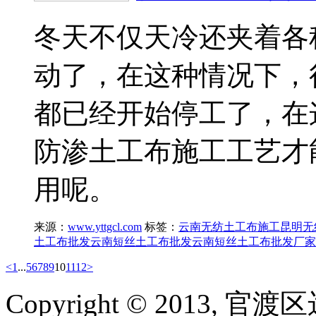
冬天不仅天冷还夹着各
动了，在这种情况下，
都已经开始停工了，在
防渗土工布施工工艺才
用呢。
来源：
www.yttgcl.com
标签：
云南无纺土工布施工
昆明无
土工布批发
云南短丝土工布批发
云南短丝土工布批发厂家
<
1
...
5
6
7
8
9
10
11
12
>
Copyright © 2013, 官