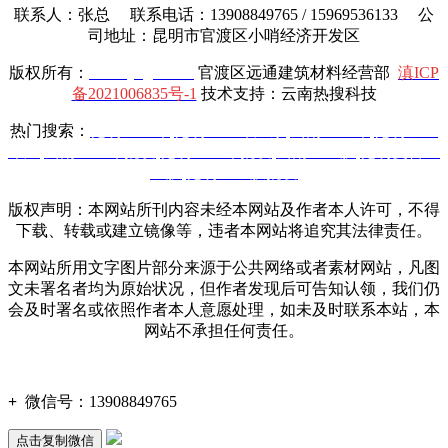
联系人：张总 联系电话：13908849765 / 15969536133 公
司地址：昆明市官渡区小哨经济开发区
版权所有：
www.yttgcl.com
官渡区远通建筑材料经营部
滇ICP
备2021006835号-1
技术支持：云南热搜科技
热门搜索：
昆明土工布
,
昆明土工布厂家
,
云南土工布
,
昆明土工
布厂
,
云南土工布批发
,
昆明土工布批发
,
云南土工膜
,
昆明复合土
工膜
,
昆明土工膜批发
版权声明：本网站所刊内容未经本网站及作者本人许可，不得
下载、转载或建立镜像等，违者本网站将追究其法律责任。
本网站所用文字图片部分来源于公共网络或者素材网站，凡图
文未署名者均为原始状况，但作者发现后可告知认领，我们仍
会及时署名或依照作者本人意愿处理，如未及时联系本站，本
网站不承担任何责任。
+
微信号：
13908849765
点击复制微信