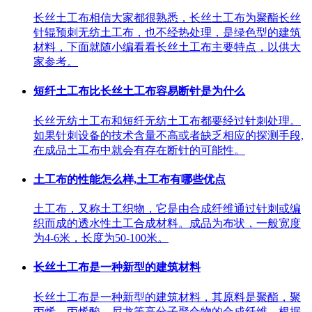
长丝土工布相信大家都很熟悉，长丝土工布为聚酯长丝
针辊预刺无纺土工布，也不经热处理，是绿色型的建筑
材料，下面就随小编看看长丝土工布主要特点，以供大
家参考。
短纤土工布比长丝土工布容易断针是为什么
长丝无纺土工布和短纤无纺土工布都要经过针刺处理。
如果针刺设备的技术含量不高或者缺乏相应的探测手段,
在成品土工布中就会有存在断针的可能性。
土工布的性能怎么样,土工布有哪些优点
土工布，又称土工织物，它是由合成纤维通过针刺或编
织而成的透水性土工合成材料。成品为布状，一般宽度
为4-6米，长度为50-100米。
长丝土工布是一种新型的建筑材料
长丝土工布是一种新型的建筑材料，其原料是聚酯，聚
丙烯，丙烯酸，尼龙等高分子聚合物的合成纤维，根据