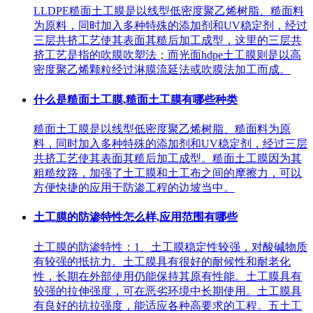
LLDPE糙面土工膜是以线型低密度聚乙烯树脂、糙面料
为原料，同时加入多种特殊的添加剂和UV稳定剂，经过
三层共挤工艺使其表面其糙后加工成型，这里的三层共
挤工艺是指的吹膜吹塑法；而光面hdpe土工膜则是以高
密度聚乙烯颗粒经过淋膜流延法或吹膜法加工而成。
什么是糙面土工膜,糙面土工膜有哪些种类
糙面土工膜是以线型低密度聚乙烯树脂、糙面料为原
料，同时加入多种特殊的添加剂和UV稳定剂，经过三层
共挤工艺使其表面其糙后加工成型。糙面土工膜因为其
粗糙纹路，加强了土工膜和土工布之间的摩擦力，可以
方便快捷的应用于防渗工程的边坡当中。
土工膜的防渗特性怎么样,应用范围有哪些
土工膜的防渗特性：1、土工膜稳定性较强，对酸碱物质
有较强的抵抗力。土工膜具有很好的耐候性和耐老化
性，长期在外部使用仍能保持其原有性能。土工膜具有
较强的拉伸强度，可在恶劣环境中长期使用。土工膜具
有良好的抗拉强度，能适应各种高要求的工程。五土工