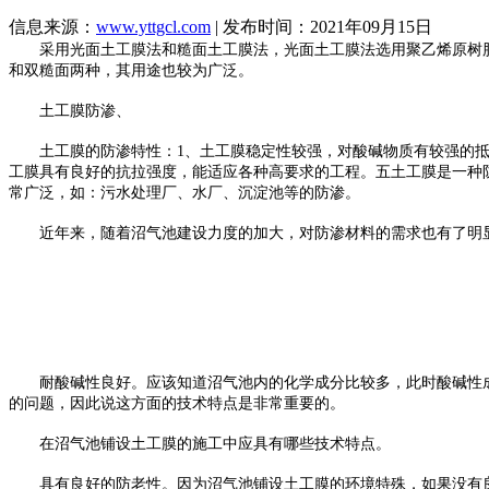
信息来源：
www.yttgcl.com
| 发布时间：2021年09月15日
采用光面土工膜法和糙面土工膜法，光面土工膜法选用聚乙烯原树脂
和双糙面两种，其用途也较为广泛。
土工膜防渗、
土工膜的防渗特性：1、土工膜稳定性较强，对酸碱物质有较强的抵
工膜具有良好的抗拉强度，能适应各种高要求的工程。五土工膜是一种
常广泛，如：污水处理厂、水厂、沉淀池等的防渗。
近年来，随着沼气池建设力度的加大，对防渗材料的需求也有了明显
耐酸碱性良好。应该知道沼气池内的化学成分比较多，此时酸碱性成
的问题，因此说这方面的技术特点是非常重要的。
在沼气池铺设土工膜的施工中应具有哪些技术特点。
具有良好的防老性。因为沼气池铺设土工膜的环境特殊，如果没有良