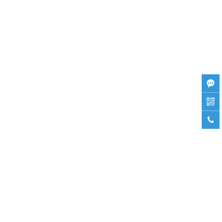


