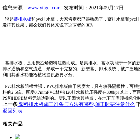
信息来源：
www.yttgcl.com
| 发布时间：2021年09月17日
说起
蓄排水板
和pvc排水板，大家肯定都已很熟悉了，蓄排水板和p
发挥其效果，那么我们具体来说下这两者的区别
蓄排水板，是用聚乙烯塑料注塑而成。是集排水、蓄水功能于一体的新
排水通畅和空气流通，形成一个完整的、新型蓄、排水系统，被广泛地
利用其蓄水功能给植物提供必要水分。
Pvc排水板阻根性强，PVC排水板由于密度大，具有较强隔根性，可根
料的2.5倍。厚度0.7mmPVC材料H20排水板抗压强度在300kpa
PS和HDPE材料无法达到的。所以正因为其特点，在地下车库顶板绿化
上一条
塑料排水板施工准备与方法有哪些,施工时要注意什么
返回列表
相关产品