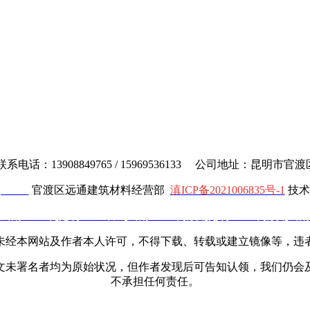
电话：13908849765 / 15969536133 公司地址：昆明市
cl.com
官渡区远通建筑材料经营部
滇ICP备2021006835号-1
技术
云南土工布
,
昆明土工布厂
,
云南土工布批发
,
昆明土工布批发
,
云南
未经本网站及作者本人许可，不得下载、转载或建立镜像等，违
文未署名者均为原始状况，但作者发现后可告知认领，我们仍会
不承担任何责任。