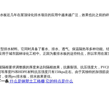
vc排水板近几年在屋顶绿化排水项目的应用中越来越广泛，效果也比之前
型排水材料。它同时具备了蓄水、排水、透气、保温隔热等多种功能。结
应用于城市园林绿化工程中。正因为蓄排水板的这些特点，所以常用在屋
据隔根要求调整膜的厚度来达到隔根效果，抗撕裂强。抗压强度大，PVC排水
以上，而同等厚度PS和HDPE材料抗压强度只有150kpa左右。由于其独特
时，使用pvc排水板，排水效果更佳。
下一条
什么是钢塑土工格栅,它的特点是什么