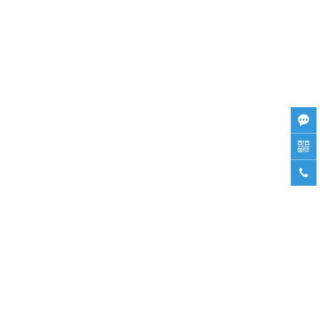


