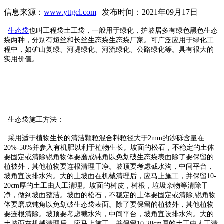
信息来源：
www.yttgcl.com
| 发布时间：2021年09月17日
生态袋
也叫工程袋土工袋，一般用于绿化，护坡居多有绿色黑色生态
袋两种，分别有短丝和长丝生态袋生态袋厂家。可广泛应用于绿化工
程中，如矿山复绿、河堤绿化、河流绿化、公路绿化等。具有很大的
实用价值。
生态袋施工方法：
采用适于植物生长的清洁颗粒混合料粒径大于2mm的沙砾含量在
20%-50%并参入有机肥以利于植物生长。坡面的松石，不稳定的土体
要固定或清除锐角物体要磨成钝角以免划破生态袋表面除了要保留的
植被外，其他植物要连根清理干净。坡顶要考虑截水沟，中间平台，
坡角宜设排水沟。大的土坡面在机械清理后，应马上施工，并保留10-
20cm厚的土工由人工清理。坡面的树皮，树根，垃圾杂物等清除干
净，做到坡面整洁。坡面的松石，不稳定的土体要固定或清除,锐角物
体要磨成钝角以免划破生态袋表面。除了要保留的植被外，其他植物
要连根清除。坡顶要考虑截水沟，中间平台，坡角宜设排水沟。大的
土坡面在机械清理后，应马上施工，并保留10-20cm厚的土工由人工清