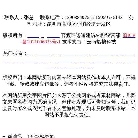
联系人：张总 联系电话：13908849765 / 15969536133 公
司地址：昆明市官渡区小哨经济开发区
版权所有：
www.yttgcl.com
官渡区远通建筑材料经营部
滇ICP
备2021006835号-1
技术支持：云南热搜科技
热门搜索：
昆明土工布
,
昆明土工布厂家
,
云南土工布
,
昆明土工
布厂
,
云南土工布批发
,
昆明土工布批发
,
云南土工膜
,
昆明复合土
工膜
,
昆明土工膜批发
版权声明：本网站所刊内容未经本网站及作者本人许可，不得
下载、转载或建立镜像等，违者本网站将追究其法律责任。
本网站所用文字图片部分来源于公共网络或者素材网站，凡图
文未署名者均为原始状况，但作者发现后可告知认领，我们仍
会及时署名或依照作者本人意愿处理，如未及时联系本站，本
网站不承担任何责任。
+
微信号：
13908849765