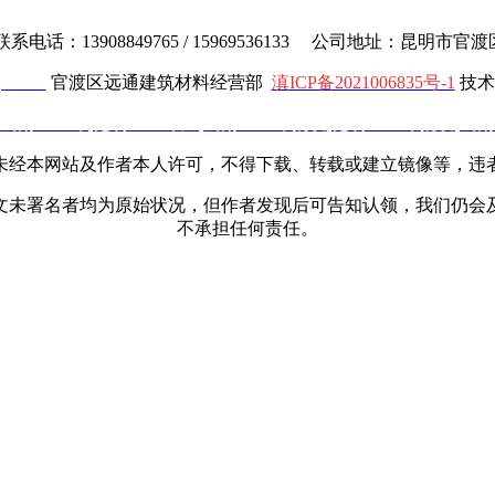
电话：13908849765 / 15969536133 公司地址：昆明市
cl.com
官渡区远通建筑材料经营部
滇ICP备2021006835号-1
技术
云南土工布
,
昆明土工布厂
,
云南土工布批发
,
昆明土工布批发
,
云南
未经本网站及作者本人许可，不得下载、转载或建立镜像等，违
文未署名者均为原始状况，但作者发现后可告知认领，我们仍会
不承担任何责任。