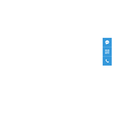


