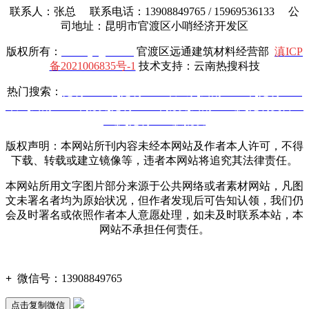
联系人：张总 联系电话：13908849765 / 15969536133 公
司地址：昆明市官渡区小哨经济开发区
版权所有：
www.yttgcl.com
官渡区远通建筑材料经营部
滇ICP
备2021006835号-1
技术支持：云南热搜科技
热门搜索：
昆明土工布
,
昆明土工布厂家
,
云南土工布
,
昆明土工
布厂
,
云南土工布批发
,
昆明土工布批发
,
云南土工膜
,
昆明复合土
工膜
,
昆明土工膜批发
版权声明：本网站所刊内容未经本网站及作者本人许可，不得
下载、转载或建立镜像等，违者本网站将追究其法律责任。
本网站所用文字图片部分来源于公共网络或者素材网站，凡图
文未署名者均为原始状况，但作者发现后可告知认领，我们仍
会及时署名或依照作者本人意愿处理，如未及时联系本站，本
网站不承担任何责任。
+
微信号：
13908849765
点击复制微信