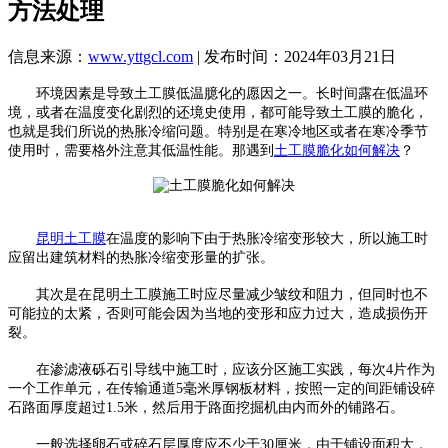
方法处理
信息来源：
www.yttgcl.com
| 发布时间：2024年03月21日
环境因素是导致土工膜低温臆化的愿因之一。长时间露在低温环
境，或者在温度变化剧烈的还境史使用，都可能导致土工膜的脆化，
也就是我们所说的热胀冷缩问题。特别是在寒冷地区或者在寒冷季节
使用时，需要格外注意其低温性能。那遇到
土工膜脆化如何解决
？
昆明土工膜
在温度的影响下由于热胀冷缩变形较大，所以施工时
应留出建筑材料的热胀冷缩变形量的扩张。
其次是在昆明土工膜施工时应尽量减少皱纹和阻力，但同时也不
可能拉的太紧，否则可能会因为当地的变形和应力过大，造成损伤开
裂。
在渗滤液砾石引导线中施工时，应该分区施工实践，每次4片作为
一个工作单元，在传输通道5毫米厚钢板材料，按照一定的间距铺设碎
石路面厚度超过1.5米，然后用于路面挖掘机由内而外的铺路石。
一般选择卵石或碎石层厚度应不少于30厘米，由于铺设面积大，