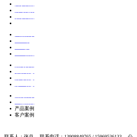
关于我们
公司简介
联系我们
企业文化
产品展示
土工布
土工膜
土工格栅
新闻资讯
最新动态
公司动态
行业动态
案例展示
工程案例
产品案例
客户案例
联系人：张总 联系电话：13908849765 / 15969536133 公