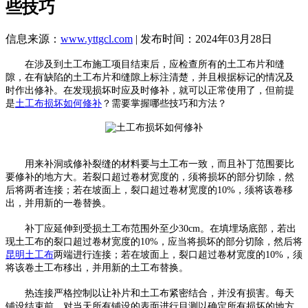
些技巧
信息来源：
www.yttgcl.com
| 发布时间：2024年03月28日
在涉及到土工布施工项目结束后，应检查所有的土工布片和缝
隙，在有缺陷的土工布片和缝隙上标注清楚，并且根据标记的情况及
时作出修补。在发现损坏时应及时修补，就可以正常使用了，但前提
是
土工布损坏如何修补
？需要掌握哪些技巧和方法？
用来补洞或修补裂缝的材料要与土工布一致，而且补丁范围要比
要修补的地方大。若裂口超过卷材宽度的，须将损坏的部分切除，然
后将两者连接；若在坡面上，裂口超过卷材宽度的10%，须将该卷移
出，并用新的一卷替换。
补丁应延伸到受损土工布范围外至少30cm。在填埋场底部，若出
现土工布的裂口超过卷材宽度的10%，应当将损坏的部分切除，然后将
昆明土工布
两端进行连接；若在坡面上，裂口超过卷材宽度的10%，须
将该卷土工布移出，并用新的土工布替换。
热连接严格控制以让补片和土工布紧密结合，并没有损害。每天
铺设结束前，对当天所有铺设的表面进行目测以确定所有损坏的地方