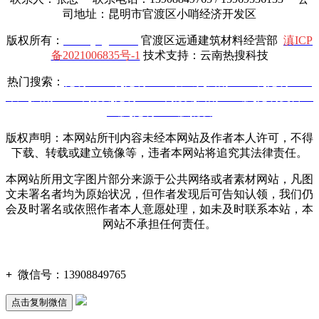
司地址：昆明市官渡区小哨经济开发区
版权所有：
www.yttgcl.com
官渡区远通建筑材料经营部
滇ICP
备2021006835号-1
技术支持：云南热搜科技
热门搜索：
昆明土工布
,
昆明土工布厂家
,
云南土工布
,
昆明土工
布厂
,
云南土工布批发
,
昆明土工布批发
,
云南土工膜
,
昆明复合土
工膜
,
昆明土工膜批发
版权声明：本网站所刊内容未经本网站及作者本人许可，不得
下载、转载或建立镜像等，违者本网站将追究其法律责任。
本网站所用文字图片部分来源于公共网络或者素材网站，凡图
文未署名者均为原始状况，但作者发现后可告知认领，我们仍
会及时署名或依照作者本人意愿处理，如未及时联系本站，本
网站不承担任何责任。
+
微信号：
13908849765
点击复制微信