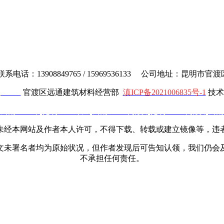
电话：13908849765 / 15969536133 公司地址：昆明市
cl.com
官渡区远通建筑材料经营部
滇ICP备2021006835号-1
技术
云南土工布
,
昆明土工布厂
,
云南土工布批发
,
昆明土工布批发
,
云南
未经本网站及作者本人许可，不得下载、转载或建立镜像等，违
文未署名者均为原始状况，但作者发现后可告知认领，我们仍会
不承担任何责任。