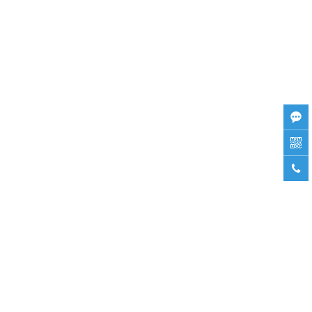


