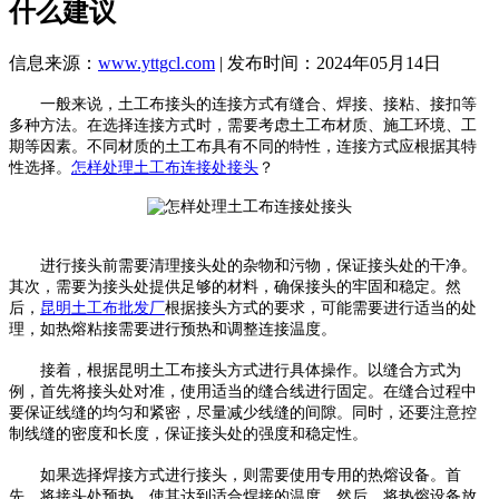
什么建议
信息来源：
www.yttgcl.com
| 发布时间：2024年05月14日
一般来说，土工布接头的连接方式有缝合、焊接、接粘、接扣等
多种方法。在选择连接方式时，需要考虑土工布材质、施工环境、工
期等因素。不同材质的土工布具有不同的特性，连接方式应根据其特
性选择。
怎样处理土工布连接处接头
？
进行接头前需要清理接头处的杂物和污物，保证接头处的干净。
其次，需要为接头处提供足够的材料，确保接头的牢固和稳定。然
后，
昆明土工布批发厂
根据接头方式的要求，可能需要进行适当的处
理，如热熔粘接需要进行预热和调整连接温度。
接着，根据昆明土工布接头方式进行具体操作。以缝合方式为
例，首先将接头处对准，使用适当的缝合线进行固定。在缝合过程中
要保证线缝的均匀和紧密，尽量减少线缝的间隙。同时，还要注意控
制线缝的密度和长度，保证接头处的强度和稳定性。
如果选择焊接方式进行接头，则需要使用专用的热熔设备。首
先，将接头处预热，使其达到适合焊接的温度。然后，将热熔设备放