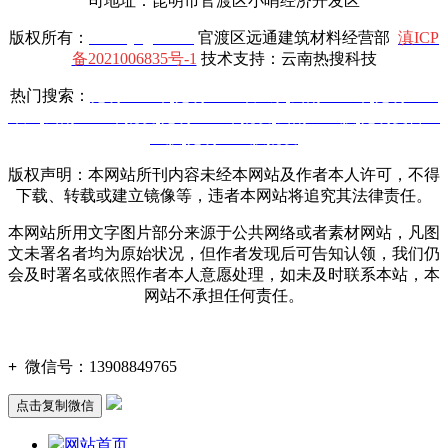
司地址：昆明市官渡区小哨经济开发区
版权所有：
www.yttgcl.com
官渡区远通建筑材料经营部
滇ICP
备2021006835号-1
技术支持：云南热搜科技
热门搜索：
昆明土工布
,
昆明土工布厂家
,
云南土工布
,
昆明土工
布厂
,
云南土工布批发
,
昆明土工布批发
,
云南土工膜
,
昆明复合土
工膜
,
昆明土工膜批发
版权声明：本网站所刊内容未经本网站及作者本人许可，不得
下载、转载或建立镜像等，违者本网站将追究其法律责任。
本网站所用文字图片部分来源于公共网络或者素材网站，凡图
文未署名者均为原始状况，但作者发现后可告知认领，我们仍
会及时署名或依照作者本人意愿处理，如未及时联系本站，本
网站不承担任何责任。
+
微信号：
13908849765
点击复制微信
网站首页