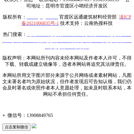
司地址：昆明市官渡区小哨经济开发区
版权所有：
www.yttgcl.com
官渡区远通建筑材料经营部
滇ICP
备2021006835号-1
技术支持：云南热搜科技
热门搜索：
昆明土工布
,
昆明土工布厂家
,
云南土工布
,
昆明土工
布厂
,
云南土工布批发
,
昆明土工布批发
,
云南土工膜
,
昆明复合土
工膜
,
昆明土工膜批发
版权声明：本网站所刊内容未经本网站及作者本人许可，不得
下载、转载或建立镜像等，违者本网站将追究其法律责任。
本网站所用文字图片部分来源于公共网络或者素材网站，凡图
文未署名者均为原始状况，但作者发现后可告知认领，我们仍
会及时署名或依照作者本人意愿处理，如未及时联系本站，本
网站不承担任何责任。
+
微信号：
13908849765
点击复制微信