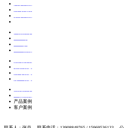
关于我们
公司简介
联系我们
企业文化
产品展示
土工布
土工膜
土工格栅
新闻资讯
最新动态
公司动态
行业动态
案例展示
工程案例
产品案例
客户案例
联系人：张总 联系电话：13908849765 / 15969536133 公