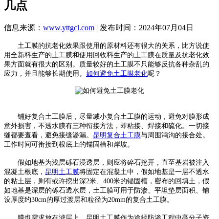
几点
信息来源：
www.yttgcl.com
| 发布时间：2024年07月04日
土工膜的抗老化效果跟使用的原材料还有很大的关系，比方说使
用全新料生产的土工膜和使用回收料生产的土工膜在质量及抗老化效
果方面就有很大的区别。质量较好的土工膜不只能够反抗各种杂乱的
应力，并且能够长期使用。
如何避免土工膜老化
呢？
铺好复合土工膜后，尽量减小复合土工膜的运动，避免对膜形成
意外损害，不透水膜有三种衔接方法，即粘接、焊接和硫化。一切接
缝都要查看，避免接缝渗漏。
昆明复合土工膜
与周围鸿沟的接合处。
工作时间可衔接到根底上的锚固槽和岸坡。
假如地基为浅层砾石浸透层，则应将碎石挖开，直至基岩被注入
混凝土根底，
昆明土工膜
将固定在混凝土中，假如地基是一层不透水
的粘土层，则有或许挖出深2米、400米的锚固槽，密布的回填土，假
如地基是深层的砾石透水层，土工膜可用于防渗、平坦垫层面积、铺
设厚度约30cm的厚过渡层和粒径为20mm的复合土工膜。
膜也需求放在滤层上。昆明土工膜作为途径防渗工程中高分子资