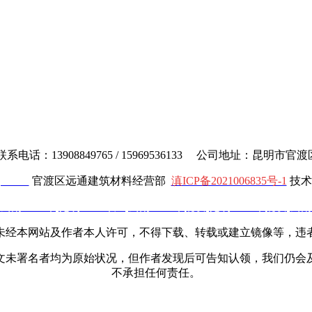
电话：13908849765 / 15969536133 公司地址：昆明市
cl.com
官渡区远通建筑材料经营部
滇ICP备2021006835号-1
技术
云南土工布
,
昆明土工布厂
,
云南土工布批发
,
昆明土工布批发
,
云南
未经本网站及作者本人许可，不得下载、转载或建立镜像等，违
文未署名者均为原始状况，但作者发现后可告知认领，我们仍会
不承担任何责任。