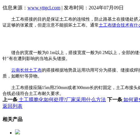
信息来源：
www.yttgcl.com
| 发布时间：2024年07月09日
土工布搭接的目的是保证土工布的连续性，防止路基土在接缝处挤入
证足够的张紧度，但是注意不能损坏土工布。通常
土工布缝合技术有什
缝合的宽度一般为0.1m以上，搭接宽度一般为0.2M以上，全部的
针"有在遭到影响的当地从头缝接。
云南长丝土工布
的搭接根据地势及运用功用可分为搭接、缝接或焊
质，如断针等异物。
土工布搭接应隔15m用250mm或者300mm长的钉固定，土工布
合线必须符合土工布耐久要求。
上一条
土工膜脆化如何处理?厂家采用什么方法
下一条
如何避
返回列表
相关产品