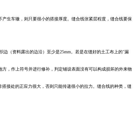
产生车辙，则只要很小的搭接厚度。缝合线张紧层程度，缝合线要保
离织边（资料露出的边沿）至少是25mm。若是在缝好的土工布上的"漏
地方，作上符号并进行修补，判定铺设表面没有可以构成损坏的外来物
除非搭接处的正应力很大，否则只能传递很小的拉力。缝合线的种类，缝