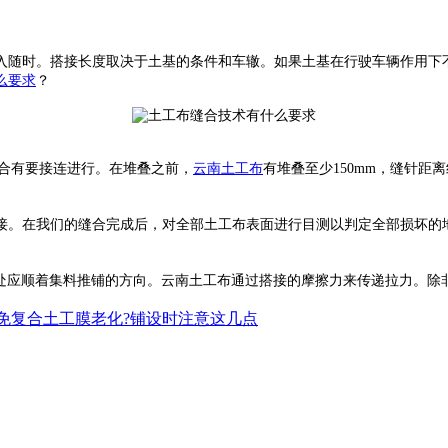
随时。搭接长度取决于土基的条件和车辙。如果土基在行驶车辆作用下不
么要求
？
缝合有要接连进行。在堆叠之前，
云南土工布
有堆叠至少150mm，缝针距
接。在我们的缝合完成后，对全部土工布表面进行目测以判定全部损坏的
接头处应顺着集料推铺的方向。云南土工布通过搭接的摩擦力来传递拉力。
免复合土工膜老化?铺设时注意这几点