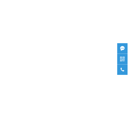


