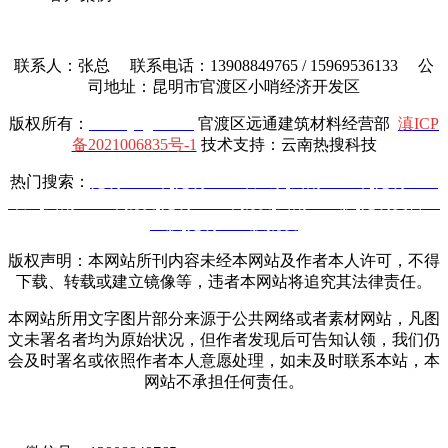
联系人：张总 联系电话：13908849765 / 15969536133 公
司地址：昆明市官渡区小哨经济开发区
版权所有：
www.yttgcl.com
官渡区远通建筑材料经营部
滇ICP
备2021006835号-1
技术支持：云南热搜科技
热门搜索：
昆明土工布
,
昆明土工布厂家
,
云南土工布
,
昆明土工
布厂
,
云南土工布批发
,
昆明土工布批发
,
云南土工膜
,
昆明复合土
工膜
,
昆明土工膜批发
版权声明：本网站所刊内容未经本网站及作者本人许可，不得
下载、转载或建立镜像等，违者本网站将追究其法律责任。
本网站所用文字图片部分来源于公共网络或者素材网站，凡图
文未署名者均为原始状况，但作者发现后可告知认领，我们仍
会及时署名或依照作者本人意愿处理，如未及时联系本站，本
网站不承担任何责任。