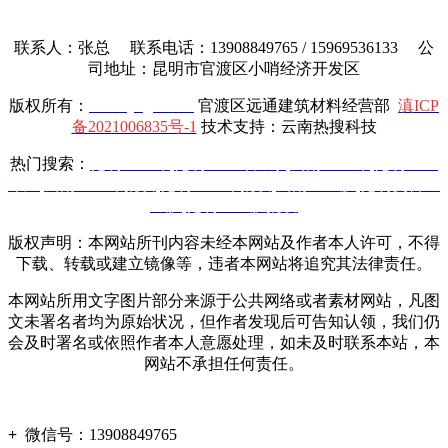
联系人：张总 联系电话：13908849765 / 15969536133 公
司地址：昆明市官渡区小哨经济开发区
版权所有：
www.yttgcl.com
官渡区远通建筑材料经营部
滇ICP
备2021006835号-1
技术支持：云南热搜科技
热门搜索：
昆明土工布
,
昆明土工布厂家
,
云南土工布
,
昆明土工
布厂
,
云南土工布批发
,
昆明土工布批发
,
云南土工膜
,
昆明复合土
工膜
,
昆明土工膜批发
版权声明：本网站所刊内容未经本网站及作者本人许可，不得
下载、转载或建立镜像等，违者本网站将追究其法律责任。
本网站所用文字图片部分来源于公共网络或者素材网站，凡图
文未署名者均为原始状况，但作者发现后可告知认领，我们仍
会及时署名或依照作者本人意愿处理，如未及时联系本站，本
网站不承担任何责任。
+
微信号：
13908849765