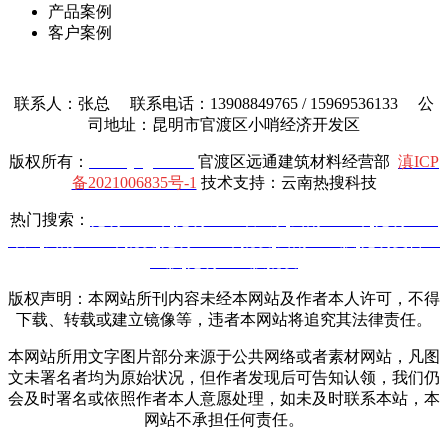
产品案例
客户案例
联系人：张总 联系电话：13908849765 / 15969536133 公
司地址：昆明市官渡区小哨经济开发区
版权所有：
www.yttgcl.com
官渡区远通建筑材料经营部
滇ICP
备2021006835号-1
技术支持：云南热搜科技
热门搜索：
昆明土工布
,
昆明土工布厂家
,
云南土工布
,
昆明土工
布厂
,
云南土工布批发
,
昆明土工布批发
,
云南土工膜
,
昆明复合土
工膜
,
昆明土工膜批发
版权声明：本网站所刊内容未经本网站及作者本人许可，不得
下载、转载或建立镜像等，违者本网站将追究其法律责任。
本网站所用文字图片部分来源于公共网络或者素材网站，凡图
文未署名者均为原始状况，但作者发现后可告知认领，我们仍
会及时署名或依照作者本人意愿处理，如未及时联系本站，本
网站不承担任何责任。