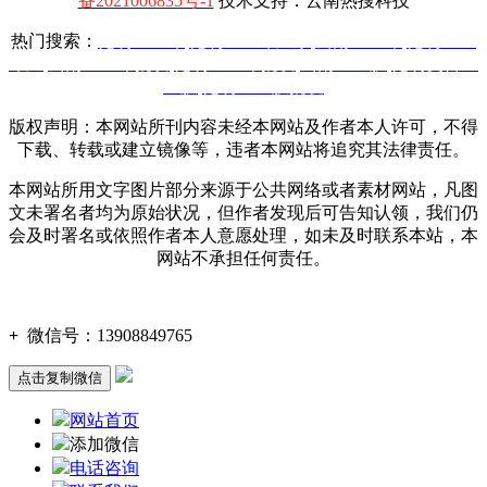
备2021006835号-1
技术支持：云南热搜科技
热门搜索：
昆明土工布
,
昆明土工布厂家
,
云南土工布
,
昆明土工
布厂
,
云南土工布批发
,
昆明土工布批发
,
云南土工膜
,
昆明复合土
工膜
,
昆明土工膜批发
版权声明：本网站所刊内容未经本网站及作者本人许可，不得
下载、转载或建立镜像等，违者本网站将追究其法律责任。
本网站所用文字图片部分来源于公共网络或者素材网站，凡图
文未署名者均为原始状况，但作者发现后可告知认领，我们仍
会及时署名或依照作者本人意愿处理，如未及时联系本站，本
网站不承担任何责任。
+
微信号：
13908849765
点击复制微信
网站首页
添加微信
电话咨询