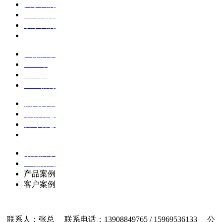
关于我们
公司简介
联系我们
企业文化
产品展示
土工布
土工膜
土工格栅
新闻资讯
最新动态
公司动态
行业动态
案例展示
工程案例
产品案例
客户案例
联系人：张总 联系电话：13908849765 / 15969536133 公