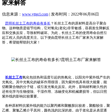
家来解答
信息来源：
www.yttgcl.com
| 发布时间：2022年06月06日
昆明长丝土工布的寿命有多长
？长丝土工布的原材料是高分子聚合
物。这种物质是链节结构，它对氧化(老化)非常敏感，容易发生降解反
应和交换反应，导致材料破坏。为此，长丝土工布的使用寿命自然引
起工程人员的高度关注。以下便由昆明长丝土工布厂家来为大家解
答，希望能帮助到大家！
长丝土工布
氧化包括热和温度引起的热氧化，以阳光中紫外线产生的
光氧化。其中光氧化的破坏作用很强，因为紫外线具有很大能量，能
切断聚合物的分子链，或引发光氧化反应。此外，影响材料耐久性的
还有化学与生物侵蚀、干湿作用、冻融变化和机械磨损等，但以日照
紫外线的影响比较重要。
各种原材料抗紫外线的能力以聚丙烯和聚酰胺比较差，聚酯较佳，聚
乙烯、聚氯乙烯介乎其间，颜色浅的比深的差。由于老化是从表层逐