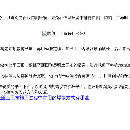
，以避免受伤或切割错误。避免在低温环境下进行切割：切割土工布时，
面确定坝顶裁剪长度，再用勾股定理计算出土胎内坡斜坡的坡长，后计算
尺绘制出平面图，根据平面图和昆明土工布的幅宽，进行裁剪下料确定出缝
的幅留两边都留缝合宽度，边上的一幅留缝合宽度15cm，中间的幅留两边
硬质的平面下面，以避免切割错误或损坏平面。然后用铅笔标记出需要切
好地控制剪刀的方向和力度。
丝土工布施工过程中常用的焊接方式有哪些