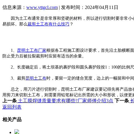
信息来源：
www.yttgcl.com
| 发布时间：2024年04月11日
因为土工布通常是非常厚和坚硬的材料，所以进行切割时要非常小心
易损坏。那么
裁剪土工布有什么技巧
？
1、
昆明土工布厂家
根据各工程施工图设计要求，首先沿土胎横断
防止受力后被拉裂裁剪时应留有适当的余量。
2、长度确定后，将土坝基的裹护段和圆头裹护段按1：100的比例
3、裁剪
昆明土工布
时，要留一定的缝合宽度，边上的一幅留和中间
总之，用刀片进行切割时，昆明土工布厂家建议要记得先将产品放在
用剪刀来切割土工布，则需要用铅笔标记出所需的大小和形状，以便更
上一条
土工膜焊缝质量要求有哪些?厂家师傅介绍3点
下一条
长
返回列表
相关产品