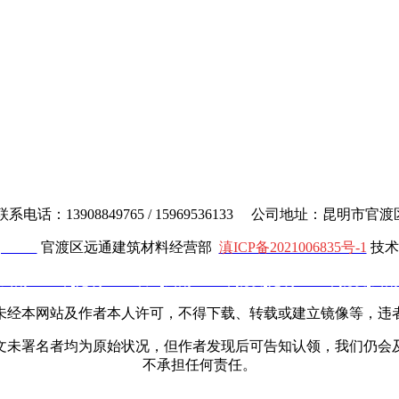
电话：13908849765 / 15969536133 公司地址：昆明市
cl.com
官渡区远通建筑材料经营部
滇ICP备2021006835号-1
技术
云南土工布
,
昆明土工布厂
,
云南土工布批发
,
昆明土工布批发
,
云南
未经本网站及作者本人许可，不得下载、转载或建立镜像等，违
文未署名者均为原始状况，但作者发现后可告知认领，我们仍会
不承担任何责任。