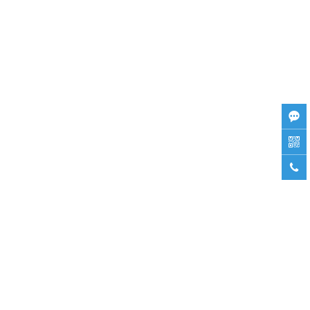


