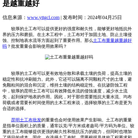
是越重越好
信息来源：
www.yttgcl.com
| 发布时间：2024年04月25日
较厚的土工布可以提供更好的强度和耐久性，能够更好地抵抗外
界的压力和磨损。在土木工程中，土工布对于加固土地、防止土壤侵
蚀、控制地表水流等方面起到了重要作用。那么
土工布重量越重越好
吗
？批发重量会影响使用效果吗？
较厚的土工布可以更有效地分散和承载土壤的负荷，提高土壤的
稳定性和抗冲刷能力。此外，它还可以隔离不同颗粒尺寸的土壤，避
免颗粒间的混合和沉淀，维持土壤的结构稳定性。在抗渗防蚀工程
中，较厚的昆明土工布可以有效降低水流的侵蚀速度，减少水土流
失，起到保护地表的作用。因此，对于那些需要抵抗大量水流、均布
荷载或者需要长时间使用的土木工程来说，选择较厚的土工布是更为
合适的选择。
昆明土工布批发
的重量也会对使用效果产生影响。土工布的重量
是指单位面积上的质量，通常以克/平方米或者盎司/平方码为单位。较
重的土工布能够提供更强的耐久性和抵抗压力的能力，但同时也增加
了项目的成本。因此，在选择土工布时，需要根据具体的工程要求和