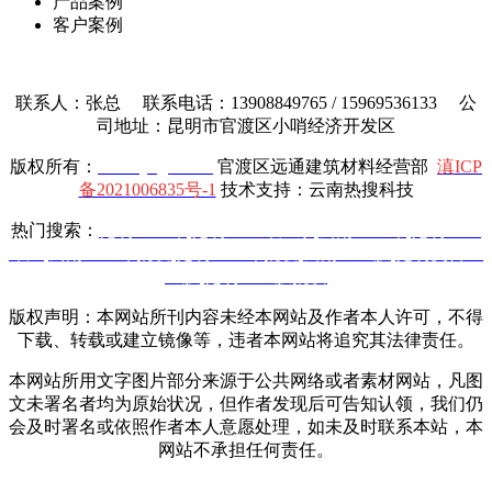
产品案例
客户案例
联系人：张总 联系电话：13908849765 / 15969536133 公
司地址：昆明市官渡区小哨经济开发区
版权所有：
www.yttgcl.com
官渡区远通建筑材料经营部
滇ICP
备2021006835号-1
技术支持：云南热搜科技
热门搜索：
昆明土工布
,
昆明土工布厂家
,
云南土工布
,
昆明土工
布厂
,
云南土工布批发
,
昆明土工布批发
,
云南土工膜
,
昆明复合土
工膜
,
昆明土工膜批发
版权声明：本网站所刊内容未经本网站及作者本人许可，不得
下载、转载或建立镜像等，违者本网站将追究其法律责任。
本网站所用文字图片部分来源于公共网络或者素材网站，凡图
文未署名者均为原始状况，但作者发现后可告知认领，我们仍
会及时署名或依照作者本人意愿处理，如未及时联系本站，本
网站不承担任何责任。